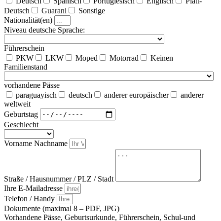
Deutsch
Spanisch
Portugiesisch
Englisch
Platt-
Deutsch
Guarani
Sonstige
Nationalität(en)
Niveau deutsche Sprache:
Führerschein
PKW
LKW
Moped
Motorrad
Keinen
Familienstand
vorhandene Pässe
paraguayisch
deutsch
anderer europäischer
anderer
weltweit
Geburtstag
Geschlecht
Vorname Nachname
Straße / Hausnummer / PLZ / Stadt
Ihre E-Mailadresse
Telefon / Handy
Dokumente (maximal 8 – PDF, JPG)
Vorhandene Pässe, Geburtsurkunde, Führerschein, Schul-und